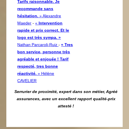
Tarifs raisonnable. Je
recommande sans
hésitation.
» Alexandre
Maeder
-
«
Intervention
rapide et prix correct. Et le
logo est très sympa. »
Nathan Parcaroli-Ruiz
-
« Tres
bon service, personne très
agréable et enjouée ! Tarif
respecté, tres bonne
réactivité.
» Hélène
CAVELIER
Serrurier de proximité, expert dans son métier, Agréé
assurances, avec un excellent rapport qualité-prix
attesté !