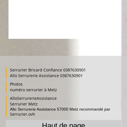
Serrurier Bricard Confiance 0387630901
Allo Serrurerie Assistance 0387630901
Photos
numéro serrurier à Metz
AlloSerrurerieAssistance
Serrurier Metz
Allo Serrurerie Assistance 57000 Metz recommandé par
Serrurier.ovh
Haut de page