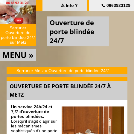
⚠️ Info ?
📞 0663923129
Ouverture de
Serrurier
porte blindée
Ouverture de
porte blindée 24/7
24/7
sur Metz
MENU »
Serrurier Metz
»
Ouverture de porte blindée 24/7
OUVERTURE DE PORTE BLINDÉE 24/7 À
METZ
Un service 24h/24 et
7j/7 d'ouverture de
portes blindées.
Lorsqu'il s'agit d’agir sur
les mécanismes
sophistiqués d’une porte