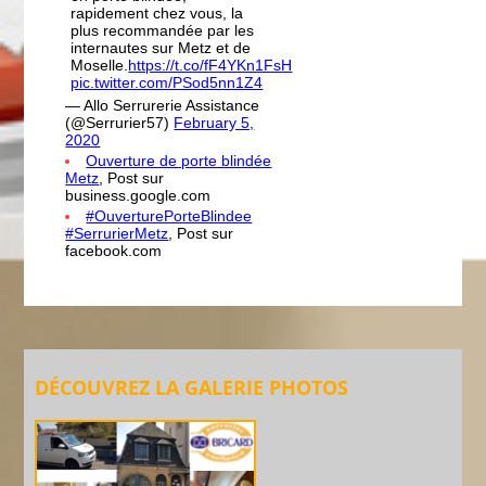
rapidement chez vous, la
plus recommandée par les
internautes sur Metz et de
Moselle.
https://t.co/fF4YKn1FsH
pic.twitter.com/PSod5nn1Z4
— Allo Serrurerie Assistance
(@Serrurier57)
February 5,
2020
Ouverture de porte blindée
Metz
, Post sur
business.google.com
#OuverturePorteBlindee
#SerrurierMetz
, Post sur
facebook.com
DÉCOUVREZ LA GALERIE PHOTOS