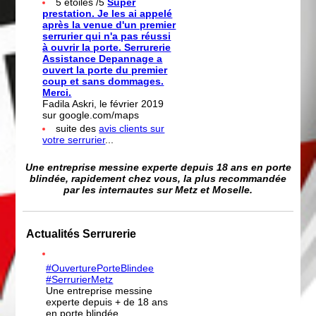
5 étoiles /5
Super
prestation. Je les ai appelé
après la venue d'un premier
serrurier qui n'a pas réussi
à ouvrir la porte. Serrurerie
Assistance Depannage a
ouvert la porte du premier
coup et sans dommages.
Merci.
Fadila Askri, le février 2019
sur google.com/maps
suite des
avis clients sur
votre serrurier
...
Une entreprise messine experte depuis 18 ans en porte
blindée, rapidement chez vous, la plus recommandée
par les internautes sur Metz et Moselle.
Actualités Serrurerie
#OuverturePorteBlindee
#SerrurierMetz
Une entreprise messine
experte depuis + de 18 ans
en porte blindée,